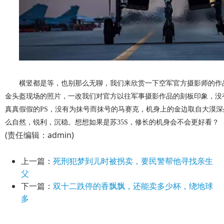
横竖都是等，也别那么无聊，我们来欣赏一下空军官方摄影师的作品
金头盔现场的照片，一改我们对官方以往军事摄影作品的刻板印象，没
真真假假的PS，没有为抹号而抹号的马赛克，机身上的金边取自大漠
么自然，锐利，沉稳。想想如果是苏35S，修长的机身会不会更好看？
(责任编辑：admin)
上一篇：
死刑犯梦到儿时被拐卖，要民警帮他寻找亲生
父
下一篇：
双十二跌停的香飘飘，还能卖多少杯，绕地球
多