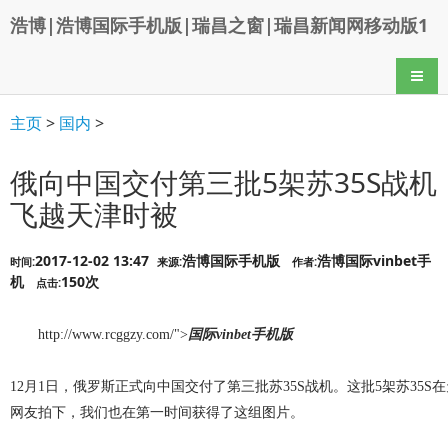
浩博|浩博国际手机版|瑞昌之窗|瑞昌新闻网移动版1
导航
主页
>
国内
>
俄向中国交付第三批5架苏35S战机
飞越天津时被
2017-12-02 13:47
浩博国际手机版
浩博国际vinbet手
时间:
来源:
作者:
机
150次
点击:
http://www.rcggzy.com/">
国际vinbet手机版
12月1日，俄罗斯正式向中国交付了第三批苏35S战机。这批5架苏35
网友拍下，我们也在第一时间获得了这组图片。