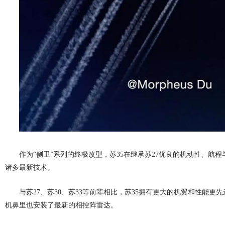
作为“侧卫”系列的终极改型，苏35在继承苏27优良的机动性、航
诸多最新技术。
与苏27、苏30、苏33等前辈相比，苏35拥有更大的机翼和性能更
机鼻里也安装了最新的相控阵雷达。