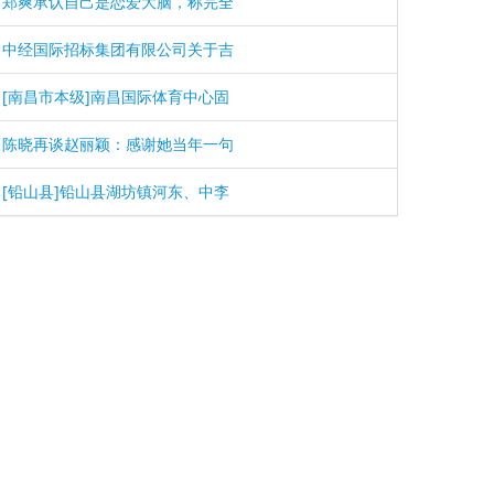
郑爽承认自己是恋爱大脑，称完全
中经国际招标集团有限公司关于吉
[南昌市本级]南昌国际体育中心固
陈晓再谈赵丽颖：感谢她当年一句
[铅山县]铅山县湖坊镇河东、中李