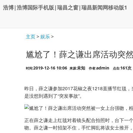
浩博|浩博国际手机版|瑞昌之窗|瑞昌新闻网移动版1
主页
>
娱乐
>
尴尬了！薛之谦出席活动突
2019-12-16 10:06
未知
admin
161次
时间:
来源:
作者:
点击:
昨日，薛之谦参加2017花椒之夜1218直播节红
是没想到遇到了“突发事故”。
正在薛之谦走上红毯对着镜头配合拍照时，台下一
吻。薛之谦一时招架不住，手忙脚乱将该女士推开