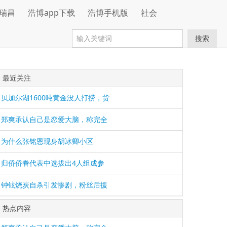
瑞昌
浩博app下载
浩博手机版
社会
搜索
最近关注
贝加尔湖1600吨黄金没人打捞，货
郑爽承认自己是恋爱大脑，称完全
为什么张铭恩现身胡冰卿小区
归侨侨眷代表中选拔出4人组成参
钟铉烧炭自杀引发惨剧，粉丝后援
热点内容