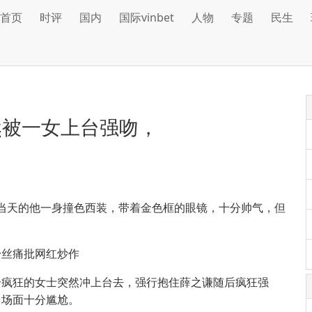
首页
时评
国内
国际vinbet
人物
专题
民生
然被一女上台强吻，
毯，当天的他一身撞色西装，带着金色框的眼镜，十分帅气，但
个疯狂的女士突然冲上台去，强行抱住薛之谦随后疯狂强
，场面十分尴尬。