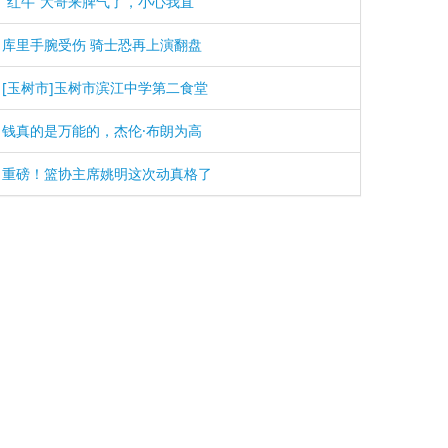
“红牛”大哥来脾气了，小心我直
库里手腕受伤 骑士恐再上演翻盘
[玉树市]玉树市滨江中学第二食堂
钱真的是万能的，杰伦·布朗为高
重磅！篮协主席姚明这次动真格了