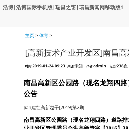
浩博|浩博国际手机版|瑞昌之窗|瑞昌新闻网移动版1
主页
>
体育
>
[高新技术产业开发区]南昌
2019-01-24 09:23
未知
admin
238次
时间:
来源:
作者:
点击:
南昌高新区公园路（现名龙翔四路
公告
Jian建红高新赵子[2019]第2期
南昌高新区公园路（现名龙翔四路）道路排
业开发区管理委员会洪高新管字【
2016
】
38