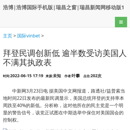
浩博|浩博国际手机版|瑞昌之窗|瑞昌新闻网移动版1
导航
主页
>
国际vinbet
>
拜登民调创新低 逾半数受访美国人
不满其执政表
2022-06-15 17:19
未知
叶攀
202次
时间:
来源:
作者:
点击:
中新网3月23日电 据美国中文网报道，路透社/益普索当
地时间22日发布的最新民调显示，美国总统拜登的支持率本
周跌至40%的新低。分析称，这对他所在的民主党是一个明
显的警告信号，该党正试图在中期选举中保住对美国国会的
控制权。