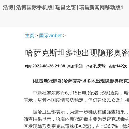
浩博|浩博国际手机版|瑞昌之窗|瑞昌新闻网移动版1
主页
>
国际vinbet
>
哈萨克斯坦多地出现隐形奥
2022-08-26 21:38
未知
孔庆玲
142次
时间:
来源:
作者:
点击:
(抗击新冠肺炎)哈萨克斯坦多地出现隐形奥密克
中新社努尔苏丹6月15日电 (记者 张硕)近期，
表示，尽管本国疫情形势稳定，但仍建议民众及时
据哈卫生部表示，为进一步确认核酸筛查结果，卫
筛查结果显示，哈境内新冠病毒主要为奥密克戎毒株和德
区发现隐形奥密克戎毒株(BA.2型)，占比36.7%；德尔塔