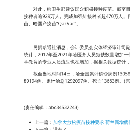
对此，哈卫生部建议民众积极接种疫苗。截至目前
接种者逾929万人。完成加强针接种者超470万人
苗、哈国产疫苗“QazVac”。
另据哈通社消息，会计委员会实体经济审计司副
统计，2017年至2021年哈医务人员短缺数量增
学教育的专业人员流失也在增加，据相关数据统计，近
截至当地时间14日，哈全国累计确诊病例1305
89194例、累计治愈1292097例、死亡13663例。(完
(责任编辑：abc34532243)
上一篇：
加拿大放松疫苗接种要求 荷兰新增病
下一篇：没有了