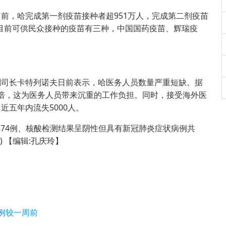
，哈完成第一剂疫苗接种者超951万人，完成第二剂疫苗
。目前可供民众接种的疫苗有三种，中国国药疫苗、辉瑞疫
司长卡特列诺夫日前表示，哈医务人员数量严重短缺。据
加一倍，这为医务人员带来沉重的工作负担。同时，接受海外医
五年内流失5000人。
874例、核酸检测结果呈阴性但具有新冠肺炎症状病例共
)
【编辑:孔庆玲】
例较一周前