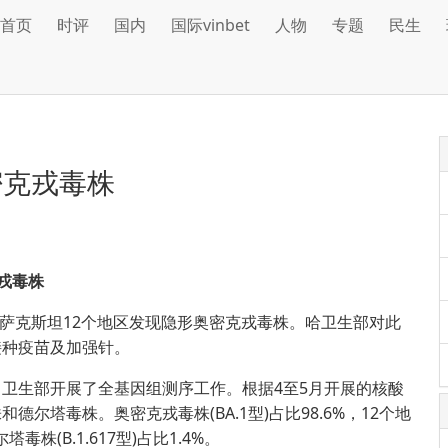
首页
时评
国内
国际vinbet
人物
专题
民生
密克戎毒株
戎毒株
哈萨克斯坦12个地区发现隐形奥密克戎毒株。哈卫生部对此
接种疫苗及加强针。
生部开展了全基因组测序工作。根据4至5月开展的核酸
尔塔毒株。奥密克戎毒株(BA.1型)占比98.6%，12个地
毒株(B.1.617型)占比1.4%。